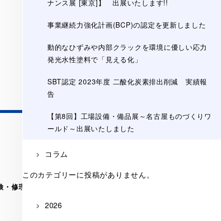
ナンス展 [東京]】 出展いたします!!
事業継続力強化計画(BCP)の認定を更新しました
動的なひずみや内部クラックを環境に優しい応力
発光水性塗料で「見える化」
SBT認定 2023年度 二酸化炭素排出削減 実績報
告
【第8回】工場設備・備品展～名古屋ものづくりワ
ールド～出展いたしました
私たちについて
コラム
愛知ホイストを知る
このカテゴリーに投稿がありません。
検・修理
会社案内
採用情報
2026