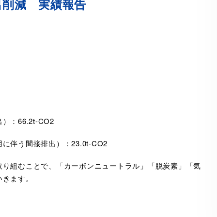
排出削減 実績報告
66.2t-CO2
う間接排出）：23.0t-CO2
取り組むことで、「カーボンニュートラル」「脱炭素」「気
いきます。