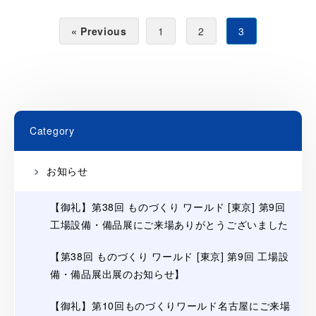
投
« Previous
1
2
3
稿
の
ペ
ー
ジ
Category
送
り
お知らせ
【御礼】第38回 ものづくり ワールド [東京] 第9回
工場設備・備品展にご来場ありがとうございました
【第38回 ものづくり ワールド [東京] 第9回 工場設
備・備品展出展のお知らせ】
【御礼】第10回ものづくりワールド名古屋にご来場